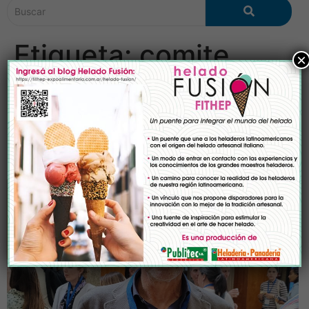
Etiqueta:
comite
×
cientifico
Alberto León – Presidente
del Comité Científico