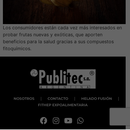
Los consumidores están cada vez más interesados en
probar frutas nuevas y exóticas, que aporten
beneficios para la salud gracias a sus compuestos
fitoquímicos.
NOSOTROS
CONTACTO
HELADO FUSIÓN
FITHEP EXPOALIMENTARIA