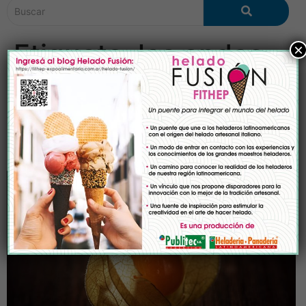
Etiqueta:
los andes
×
Physalis peruviana, una
fruta andina con proyección
mundial