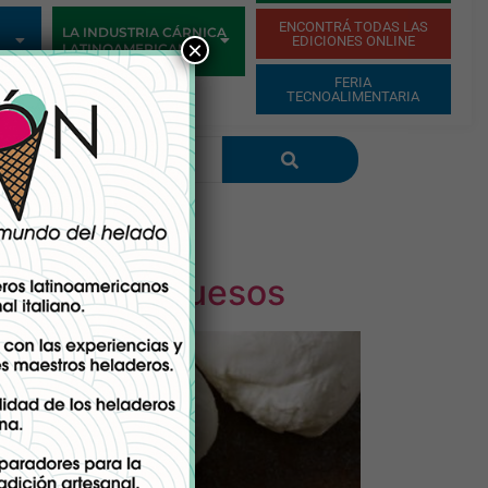
ENCONTRÁ TODAS LAS
LA INDUSTRIA CÁRNICA
EDICIONES ONLINE
×
LATINOAMERICANA
FERIA
TECNOALIMENTARIA
ducción de quesos