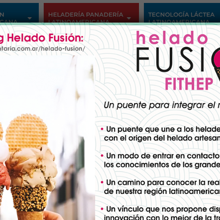
ÓN
HELADERÍA PANADERÍA
TECNOLOGÍA LÁCTEA
ICANA
LATINOAMERICANA
LATINOAMERICANA
iar la rentabilidad en la pro