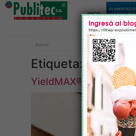
ALIMENTACI
INICIO
LATINOAMER
Etiqueta:
quesera
YieldMAX®: para potenc