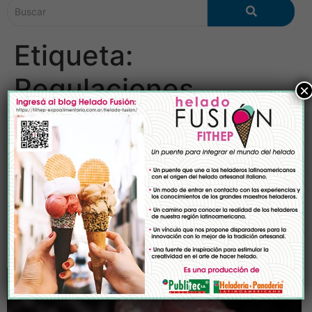
Etiqueta:
Regulaciones
×
globales
Normativas y Regulaciones
Internacionales para la
Exportación de Productos
Cárnicos