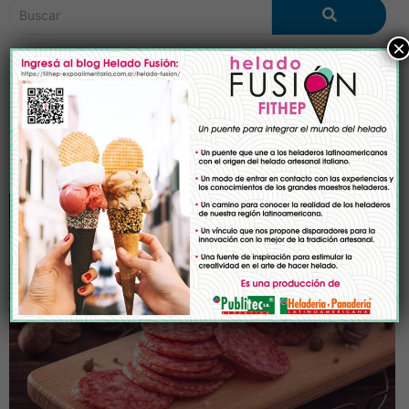
×
Etiqueta:
almidar
Industrias Químicas
Almidar