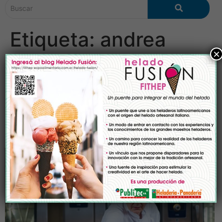
Etiqueta:
andrea
×
gonzalez
Andrea González “Estamos
obligados a amigarnos y
disfrutar la tecnología”