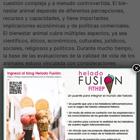
cuestión compleja y a menudo controvertida. El bie-
nestar animal depende de diferentes percepciones,
recursos y capacidades, y tiene importantes
implicaciones económicas y de políticas comerciales.
El bienestar animal cubre múltiples aspectos, ya sea
científicos, éticos, económicos, culturales, jurídicos,
sociales, religiosos y políticos. Durante mucho tiempo,
la base de las evaluaciones de la calidad de vida de los
animales estuvo vinculada con consideraciones
×
culturales, pero en las últimas décadas, numerosos
estudios han aportado argumentos sólidos y con
fundamentos científicos sobre el impacto perjudicial de
condiciones de bienestar precarias en la producción
animal y en otros ámbitos. En la actualidad, el
bienestar animal ocupa un lugar importante en el
debate público: los consumidores se preocupan cada
vez más por la manera cómo se producen sus
alimentos, especialmente en lo relacionado con la cría,
el transporte y el sacrificio de los animales. Estas