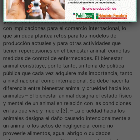
preocupaciones han inducido a un cambio en los
hábitos de consumo e incluso han llevado a algunos
gobiernos a introducir medidas sobre bienestar animal
con implicaciones para el comercio internacional, lo
que sin duda plantea retos para los modelos de
producción actuales y para otras actividades que
tienen repercusiones en el bienestar animal, como las
medidas de control de enfermedades. El bienestar
animal constituye, por lo tanto, un tema de política
pública que cada vez adquiere más importancia, tanto
a nivel nacional como internacional. Se debe hacer la
diferencia entre bienestar animal y crueldad hacia los
animales – El bienestar animal designa el estado físico
y mental de un animal en relación con las condiciones
en las que vive y muere [3]. – La crueldad hacia los
animales designa el daño causado intencionalmente a
un animal o los actos de negligencia, como no
proveerle alimentos, agua, abrigo o cuidados