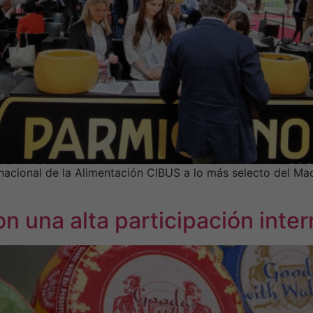
acional de la Alimentación CIBUS a lo más selecto del Made 
n una alta participación inter