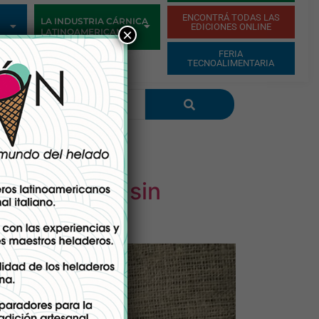
ENCONTRÁ TODAS LAS
LA INDUSTRIA CÁRNICA
EDICIONES ONLINE
×
LATINOAMERICANA
FERIA
TECNOALIMENTARIA
olló quesos sin