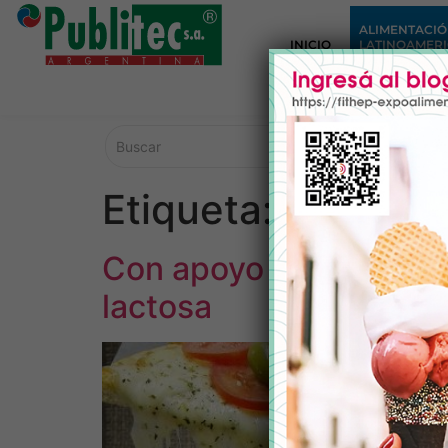
ALIMENTACI
INICIO
LATINOAMER
Etiqueta:
exporta
Con apoyo del INTI, la
lactosa