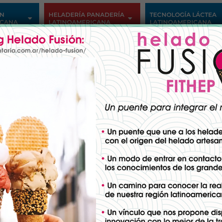
ÓN
HELADERÍA PANADERÍA
TECNOLOGÍA LÁCTEA
ICANA
LATINOAMERICANA
LATINOAMERICANA
ciones
 PyME Capilla del Señor desarr