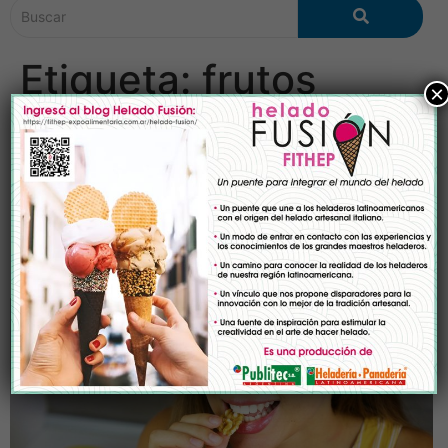
Etiqueta:
frutos
×
secos
Beneficios para la salud de
comer frutos secos y
semillas con regularidad