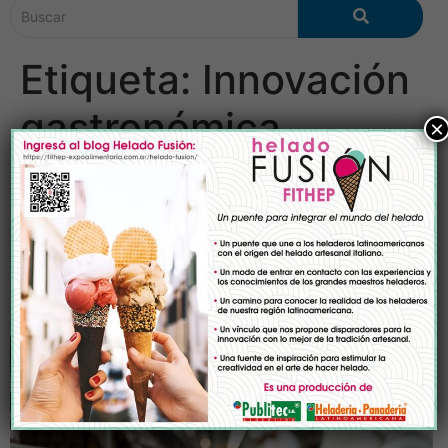
Etiqueta:
Innovación
gastronómica
×
El papel del chocolate en la
innovación gastronómica:
tendencias y técnicas
modernas