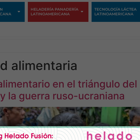
ÓN
HELADERÍA PANADERÍA
TECNOLOGÍA LÁCTEA
ICANA
LATINOAMERICANA
LATINOAMERICANA
d alimentaria
alimentario en el triángulo del
 la guerra ruso-ucraniana