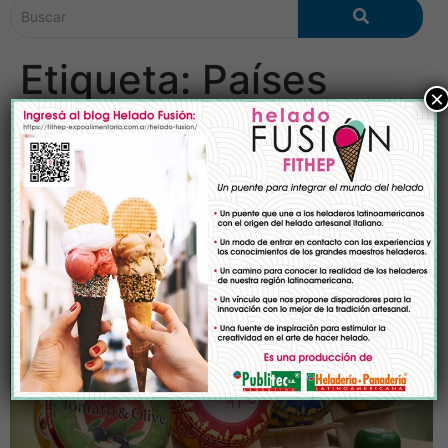
Etiqueta:
Países
×
Bajos
Anuga Dairy contará con
una alta participación
internacional