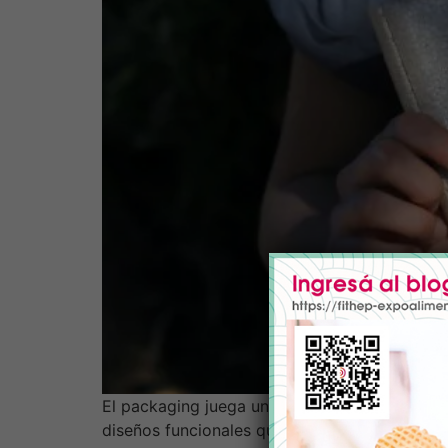
El packaging juega un papel crucial en la ind
diseños funcionales que garantizan la calidad