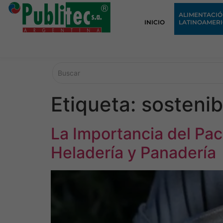
ALIMENTACI
INICIO
LATINOAMER
Etiqueta:
sostenib
La Importancia del Pa
Heladería y Panadería