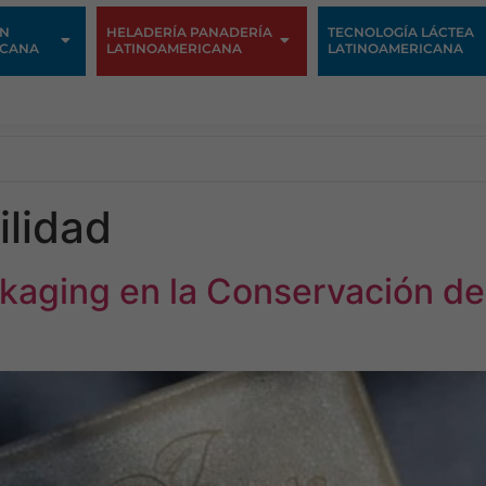
ÓN
HELADERÍA PANADERÍA
TECNOLOGÍA LÁCTEA
ICANA
LATINOAMERICANA
LATINOAMERICANA
ilidad
ckaging en la Conservación d