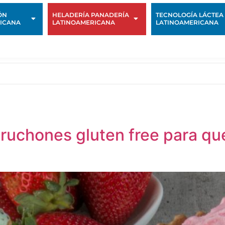
ÓN
HELADERÍA PANADERÍA
TECNOLOGÍA LÁCTEA
ICANA
LATINOAMERICANA
LATINOAMERICANA
uchones gluten free para qu