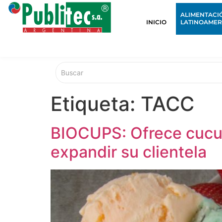
ALIMENTACI
INICIO
LATINOAMER
Etiqueta:
TACC
BIOCUPS: Ofrece cucur
expandir su clientela