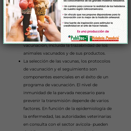
mejor las estrategias de vacunación.
La capacidad para garantizar la trazabilidad
de todo el proceso, desde la producción de
la vacuna hasta la administración en la
explotación y el seguimiento post-
vacunación, incluida la trazabilidad de los
animales vacunados y de sus productos.
La selección de las vacunas, los protocolos
de vacunación y el seguimiento son
componentes esenciales en el éxito de un
programa de vacunación. El nivel de
inmunidad de la parvada necesario para
prevenir la transmisión depende de varios
factores. En función de la epidemiología de
la enfermedad, las autoridades veterinarias
en consulta con el sector avícola- pueden