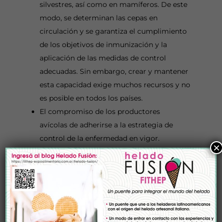
silvestres, así como en mamíferos. De este
modo, se determinan las cepas en
circulación y se garantiza el cumplimiento
de los objetivos de inmunización y la
aplicación de las medidas de control
adecuadas. Sin embargo, crear y mantener
esta capacidad exige muchos recursos y no
es posible en todos los países.
El compromiso de los productores
avícolas de adherirse a la estrategia de
control de la enfermedad en vigor.
×
La colecta de datos provenientes de
productores y veterinarios sobre la duración
de la protección proporcionada por la
vacunación y el tiempo de eliminación del
virus tras la vacunación si se utilizan
vacunas vivas. Estos datos ayudarán a definir