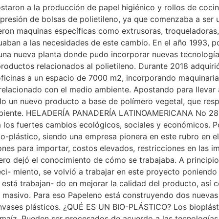
aron a la producción de papel higiénico y rollos de cocin
mpresión de bolsas de polietileno, ya que comenzaba a ser
rieron maquinas específicas como extrusoras, troqueladoras
cuaban a las necesidades de este cambio. En el año 1993, p
a una nueva planta donde pudo incorporar nuevas tecnologí
productos relacionados al polietileno. Durante 2018 adquirió
 oficinas a un espacio de 7000 m2, incorporando maquinaria
l relacionado con el medio ambiente. Apostando para llevar
ado un nuevo producto a base de polímero vegetal, que resp
ambiente. HELADERÍA PANADERÍA LATINOAMERICANA No 288 
 los fuertes cambios ecológicos, sociales y económicos. P
bio-plástico, siendo una empresa pionera en este rubro en e
nes para importar, costos elevados, restricciones en las 
o dejó el conocimiento de cómo se trabajaba. A principios
ci- miento, se volvió a trabajar en este proyecto poniend
está trabajan- do en mejorar la calidad del producto, así 
 masivo. Para eso Papeleno está construyendo dos nuevas p
envases plásticos. ¿QUÉ ES UN BIO-PLÁSTICO? Los bioplásti
maíz. Pueden ser procesados de acuerdo a las tecnologías