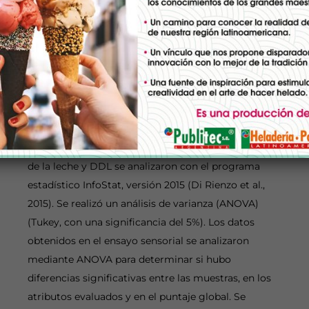
de su evaluación, se utilizó la metodología “Tilde
todo lo que corresponda” (en inglés CATA, check-
all-that apply), en la cual debían tildar todas las
frases que asociaba o relacionaba a la muestra
evaluada.
Análisis estadístico
Los datos obtenidos de los análisis fisicoquímicos
de la leche y DDL se analizaron con el programa
estadístico InfoStat, versión 2015 (Di Rienzo et al.,
2015). Se realizó un análisis de varianza (ANOVA)
(Tukey, con una significancia del 5%). Los datos
obtenidos en el ensayo sensorial se analizaron
mediante ANOVA para determinar si hubo
diferencias significativas entre las muestras, en los
atributos evaluados y en el puntaje global. Se