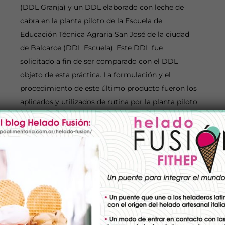
(DDL Granja) y un DDL elaborado con leche de
cabra en la planta piloto de la Escuela de
Educación Técnica Agraria San José de la ciudad
de Balcarce (DDL Escuela). Este DDL fue
solicitado a fin de ser comparado con el DDL
objeto de esta práctica. La formulación y el
procedimiento de este último producto fueron los
aplicados y utilizados de rutina por la planta piloto
de dicha escuela. Para evaluar la aceptabilidad, se
realizó un ensayo sensorial con 60 consumidores
con edades comprendidas entre 18 y 70 años. Los
atributos evaluados fueron: apariencia, aroma,
sabor y untabilidad. Se utilizó una escala hedónica
de 9 puntos siendo 1: me disgusta mucho, 9: me
gusta mucho. Al finalizar, debían dar un puntaje
global (PG) a cada muestra, en una escala de diez
puntos. Además, para conocer las razones/motivos