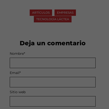
ARTÍCULOS
EMPRESAS
TECNOLOGÍA LÁCTEA
Deja un comentario
Nombre
Alternative:
*
Email
*
Sitio web