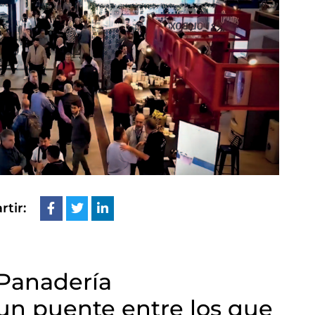
tir:
 Panadería
un puente entre los que