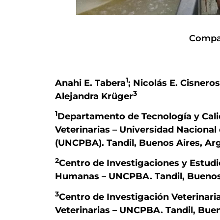
Compar
1
Anahi E. Tabera
; Nicolás E. Cisnero
3
Alejandra Krüger
1
Departamento de Tecnología y Calid
Veterinarias – Universidad Nacional
(UNCPBA). Tandil, Buenos Aires, Ar
2
Centro de Investigaciones y Estud
Humanas – UNCPBA. Tandil, Buenos 
3
Centro de Investigación Veterinari
Veterinarias – UNCPBA. Tandil, Buen