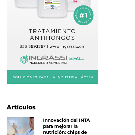
Artículos
Innovación del INTA
para mejorar la
nutrición: chips de