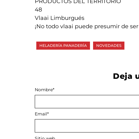
PRODUCTOS DEL TERRITORIO
48
Vlaai Limburgués
¡No todo vlaai puede presumir de ser
HELADERÍA PANADERÍA
NOVEDADES
Deja 
Nombre
Alternative:
*
Email
*
Sitio web