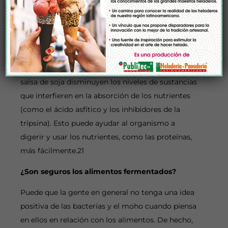
también puede mejorar la calidad y digestibilidad
de las proteínas y los niveles de ciertas vitaminas
en los alimentos, sobre todo las del grupo
B.12,20 Se ha observado que algunos productos de
soja fermentada como el tempeh, el natto y la
salsa de soja disminuyen los niveles de sustancias
que interfieren en la absorción de los nutrientes
(como el ácido asfítico y los inhibidores de la
tripsina). Esto puede ayudar al organismo a
digerir y usar los nutrientes, como las proteínas,
más fácilmente.21
¿Son seguros los alimentos fermentados?
Puede que la gente en general no tenga una idea
positiva de las bacterias y el moho cuando piensa
en ellos en relación con los alimentos. De hecho,