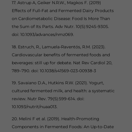
17. Astrup A, Geiker N.R.W., Magkos F. (2019)
Effects of Full-Fat and Fermented Dairy Products
on Cardiometabolic Disease: Food Is More Than
the Sum of Its Parts. Adv Nutr. 10(5):924S-930S.
doi: 10.1093/advances/nmz069.
18. Estruch, R., Lamuela-Raventós, R.M. (2023).
Cardiovascular benefits of fermented foods and
beverages: still up for debate. Nat Rev Cardiol 20,
789–790. doi: 10.1038/s41569-023-00938-3
19. Savaiano D.A., Hutkins R.W. (2021). Yogurt,
cultured fermented milk, and health: a systematic
review. Nutr Rev. 79(5):599-614. doi:
10.1093/nutrit/nuaa013.
20. Melini F et al. (2019). Health-Promoting
Components in Fermented Foods: An Up-to-Date