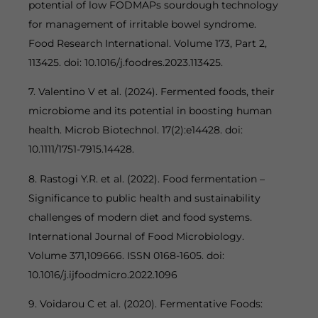
potential of low FODMAPs sourdough technology
for management of irritable bowel syndrome.
Food Research International. Volume 173, Part 2,
113425. doi: 10.1016/j.foodres.2023.113425.
7. Valentino V et al. (2024). Fermented foods, their
microbiome and its potential in boosting human
health. Microb Biotechnol. 17(2):e14428. doi:
10.1111/1751-7915.14428.
8. Rastogi Y.R. et al. (2022). Food fermentation –
Significance to public health and sustainability
challenges of modern diet and food systems.
International Journal of Food Microbiology.
Volume 371,109666. ISSN 0168-1605. doi:
10.1016/j.ijfoodmicro.2022.1096
9. Voidarou C et al. (2020). Fermentative Foods: