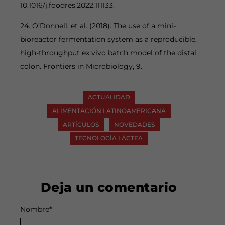
10.1016/j.foodres.2022.111133.
24. O’Donnell, et al. (2018). The use of a mini-
bioreactor fermentation system as a reproducible,
high-throughput ex vivo batch model of the distal
colon. Frontiers in Microbiology, 9.
ACTUALIDAD
ALIMENTACIÓN LATINOAMERICANA
ARTÍCULOS
NOVEDADES
TECNOLOGÍA LÁCTEA
Deja un comentario
Nombre
Alternative:
*