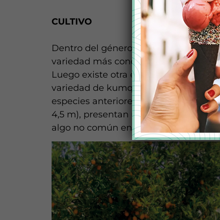
CULTIVO
Dentro del género Fortunella, existen 
variedad más conocida es “Nagami”, 
Luego existe otra especie, Fortunella
variedad de kumquat conocida como M
especies anteriores. Los árboles de e
4,5 m), presentan una copa pequeña 
algo no común en cítricos (Figura 1a y 