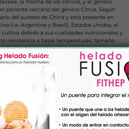
aceae, la misma de los cítricos, y al género
 un pariente cercano del género Citrus. Según
ario del sureste de China y está presente en
na (i.e. Argentina y Brasil), Estados Unidos, el
e cultiva debido a sus cualidades nutricionales y
mo resistencia a bajas temperaturas, tamaño
adical no competitivo, lo que permite altas
osición del fruto del kumquat se destaca su
dos orgánicos, carotenoides y flavonoides, así
e posee propiedades beneficiosas para la salud,
antimicrobianas y antiinflamatorias. A fin de
lican diversas técnicas, como el almacenamiento
y tratamientos con luz ultravioleta. En cuanto a
 principalmente en fresco y con cáscara,
tiliza en la elaboración de mermeladas, jugos,
s. Sus aceites esenciales, con propiedades
ean en la industria alimentaria.