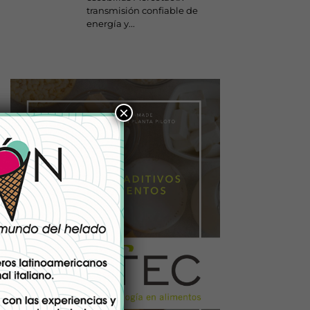
transmisión confiable de
energía y...
×