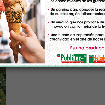
dos especies, Fortunella margarita (L.) S. cuya
las más ampliamente cultivada en el mundo.
 japónica Swing. var. Marumi. También está la
eiwa, que se cree que es un hibrido de las dos
stas especies de kumquat son pequeños (2,5 y
y compacta además de tener ramas sin espinas,
1b).