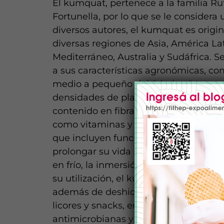
El kumquat, pertenece a la familia Rut
Fortunella, por lo que se le considera
diversos autores, el kumquat es origin
diversas regiones de Asia, América Lati
Mediterráneo, Australia y Sudáfrica. S
a sus características agronómicas, co
medio a pequeño del árbol y sistema r
densidades de plantación. En la comp
contenido en fibra, carbohidratos, áci
como vitaminas y minerales, por lo qu
que incluyen funciones antioxidantes, 
prolongar su vida postcosecha, se ap
en frío, la inmersión en agua caliente 
su utilización, el kumquat se consume
además de deshidratado. También se u
licores y snacks, entre otros producto
antimicrobianas y antivirales, se empl