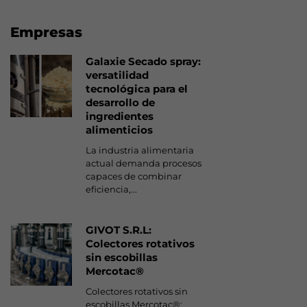
Empresas
Galaxie Secado spray:
versatilidad
tecnológica para el
desarrollo de
ingredientes
alimenticios
La industria alimentaria
actual demanda procesos
capaces de combinar
eficiencia,...
GIVOT S.R.L:
Colectores rotativos
sin escobillas
Mercotac®
Colectores rotativos sin
escobillas Mercotac®: