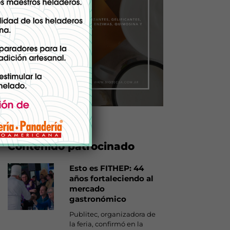
Contenido patrocinado
Esto es FITHEP: 44
años fortaleciendo al
mercado
gastronómico
Publitec, organizadora de
la feria, confirmó en la