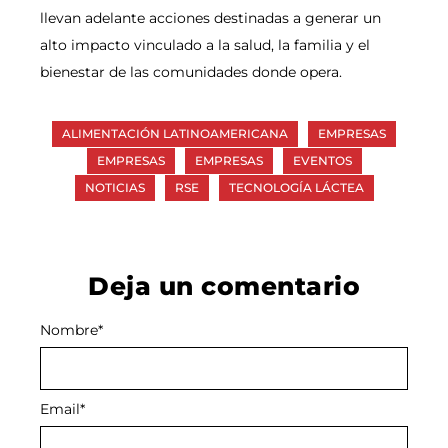
llevan adelante acciones destinadas a generar un
alto impacto vinculado a la salud, la familia y el
bienestar de las comunidades donde opera.
ALIMENTACIÓN LATINOAMERICANA
EMPRESAS
EMPRESAS
EMPRESAS
EVENTOS
NOTICIAS
RSE
TECNOLOGÍA LÁCTEA
Deja un comentario
Nombre
Alternative:
*
Email
*