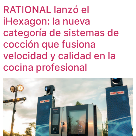
RATIONAL lanzó el
iHexagon: la nueva
categoría de sistemas de
cocción que fusiona
velocidad y calidad en la
cocina profesional