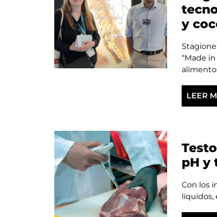
tecn
y coc
Stagione
“Made in 
alimentos 
LEER 
Testo
pH y 
Con los i
líquidos,