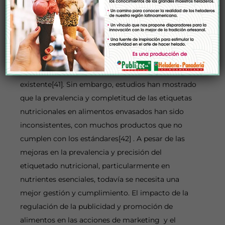
Irán[40].
En China, la introducción de la primera regulación
obligatoria de etiquetado nutricional en 2013 fue
un hito clave para complementar la regulación de
la publicidad y promoción de alimentos
existente[41]. Sin embargo, estudios han mostrado
que la prevalencia y completitud de las etiquetas
nutricionales en alimentos envasados han sido
inconsistentes, con muchos productos que no
cumplen con los estándares[42] . A pesar de las
mejoras en la prevalencia y precisión del
etiquetado nutricional, particularmente en
nutrientes esenciales, todavía se necesita una
mejor gestión y cumplimiento. El impacto de la
regulación de la publicidad y promoción de
alimentos en las acciones de marketing y el