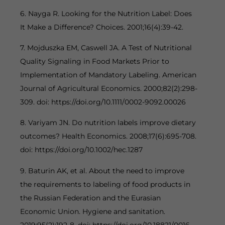
6. Nayga R. Looking for the Nutrition Label: Does
It Make a Difference? Choices. 2001;16(4):39-42.
7. Mojduszka EM, Caswell JA. A Test of Nutritional
Quality Signaling in Food Markets Prior to
Implementation of Mandatory Labeling. American
Journal of Agricultural Economics. 2000;82(2):298-
309. doi: https://doi.org/10.1111/0002-9092.00026
8. Variyam JN. Do nutrition labels improve dietary
outcomes? Health Economics. 2008;17(6):695-708.
doi: https://doi.org/10.1002/hec.1287
9. Baturin AK, et al. About the need to improve
the requirements to labeling of food products in
the Russian Federation and the Eurasian
Economic Union. Hygiene and sanitation.
2019;95(2):192-8. doi: https://doi.org/10.18821/0016-