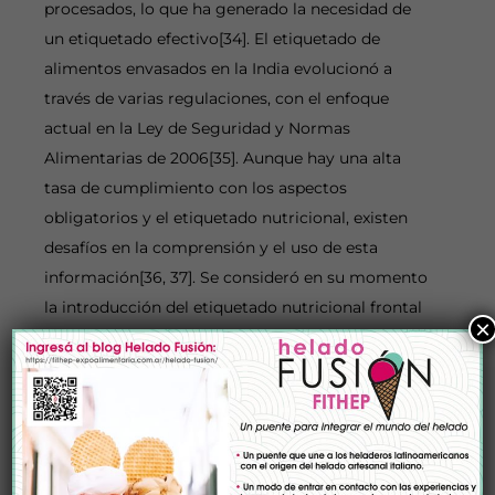
procesados, lo que ha generado la necesidad de
un etiquetado efectivo[34]. El etiquetado de
alimentos envasados en la India evolucionó a
través de varias regulaciones, con el enfoque
actual en la Ley de Seguridad y Normas
Alimentarias de 2006[35]. Aunque hay una alta
tasa de cumplimiento con los aspectos
obligatorios y el etiquetado nutricional, existen
desafíos en la comprensión y el uso de esta
información[36, 37]. Se consideró en su momento
la introducción del etiquetado nutricional frontal
×
como una posible solución[38]. Sin embargo, hay
preocupaciones sobre la adecuación de la
información nutricional y las implicaciones para la
salud (declaraciones) de los alimentos
etiquetados[39]. Este movimiento del etiquetado
frontal ha sido adoptado por países vecinos como