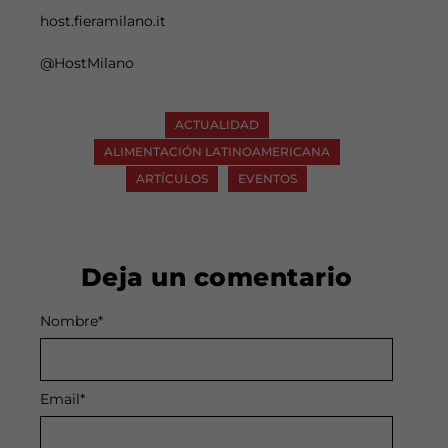
host.fieramilano.it
@HostMilano
ACTUALIDAD
ALIMENTACIÓN LATINOAMERICANA
ARTÍCULOS
EVENTOS
Deja un comentario
Nombre
Alternative:
*
Email
*